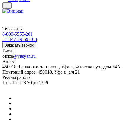
Телефоны
8-800-5555-201
+7-347-29-59-103
Заказать звонок
E-mail
office
@vitsyan.ru
Адрес
450018, Башкортостан респ., Уфа г., Флотская ул., дом 34А
Почтовый адрес: 450018, Уфа г., а/я 21
Режим работы
Пн - Пт: с 8:30 до 17:30